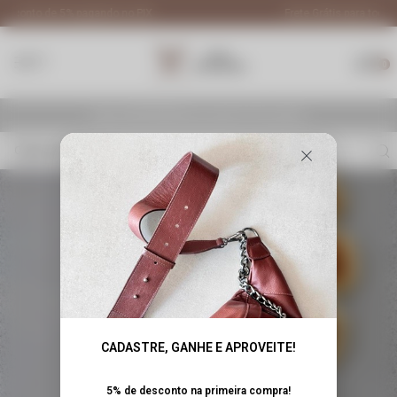
Frete Grátis para todo Brasil em compras acima de R$900,00
0
R$ 900,00
Faltam
para ganhar frete grátis!
O que você procura?
CADASTRE, GANHE E APROVEITE!
5% de desconto na primeira compra!