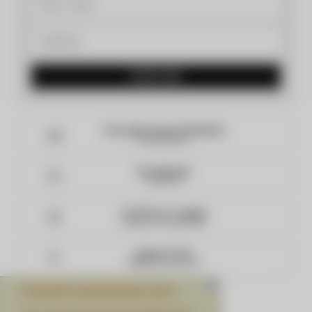
AVISE-ME
Frete grátis acima de R$900,00
Para todo Brasil
Parcelamento
Em até 10x
5% OFF na 1ª compra
Cadastre-se na Newsletter
Ganhe 5% OFF
Pagando à vista no PIX!
Presente especial para você
Nosso cuidado com as suas peças