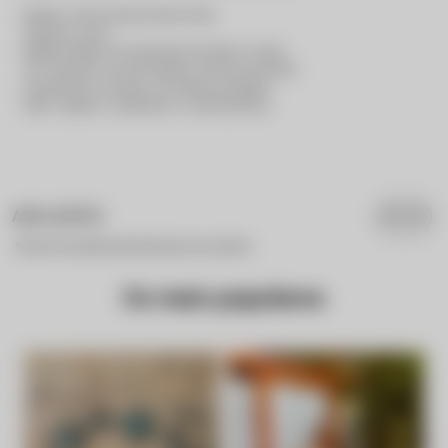
Modelo: Cinto bolinhas âmbar Tânia
Tamanho: único
Material: Metal com aplicação de âmbar e resina
Cor: Dourado com tons naturais terrosos de âmbar
Fechamento: Corrente com extensor ajustável
Estilo: Orgânico, sofisticado e contemporâneo
AVALIAÇÕES
Nenhuma avaliação cadastrada para esse produto.
Os mais populares