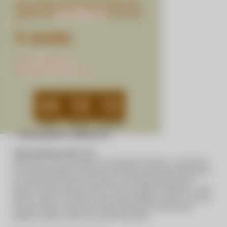
Na compra da Pochete VM preta,
ganhe um
PORTA FONE
em couro
E ainda:
FRETE GRÁTIS
ENTREGA EM 2 DIAS
04
10
14
Horas
Minutos
Segundos
DESCRIÇÃO COMPLETA
00013
Código identificador (SKU):
Composto por placas metálicas com aplicação de âmbar o modelo traz
uma proposta elegante e atemporal, ideal para elevar produções básicas
ou complementar looks mais ousados. Seu design fluido valoriza a
silhueta e adiciona textura e brilho ao visual. Versátil e sofisticado, o cinto
pode ser usado com vestidos, saias, shorts, alfaiataria ou até por cima de
camisas e blazers, trazendo um toque fashionista e moderno para
qualquer ocasião, do dia a dia a eventos especiais.