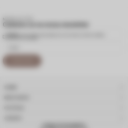
NEWSLETTER
Cadastre-se na nossa newsletter
Inscreva-se para receber atualizações por e-mail sobre as últimas coleções,
campanhas e novidades.
CADASTRAR
SOBRE
MEUS DADOS
POLÍTICAS
CONTATO
FORMAS DE PAGAMENTO