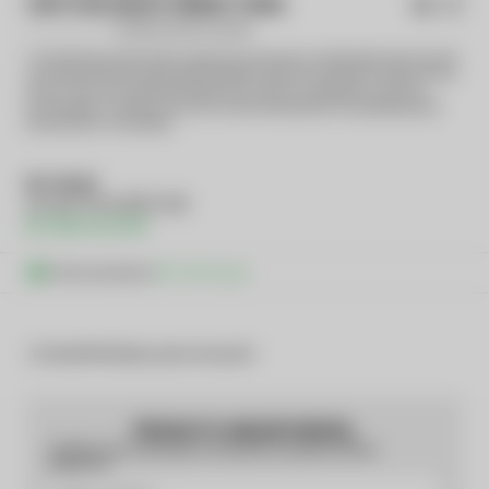
CINTO BOLINHAS ÂMBAR TÂNIA
(0)
Seja o primeiro a avaliar
O Cinto bolinhas âmbar Tânia é aquele acessório que traz sofisticação e leveza ao look.
Com design delicado, metal dourado elegante e bolinhas revestidas em âmbar em tons
terrosos. Ele cria um ponto de destaque sutil e valoriza a produção com charme e
personalidade. O tamanho único com corrente e fechamento em mosquetão garante
ajuste prático e versatilidade.
R$ 199,90
10x
R$ 21,83
R$ 189,91
via PIX!
Você economiza
R$ 10,00
via pix
Faltam
R$ 900,00
para ganhar frete grátis!
PRODUTO INDISPONÍVEL
Cadastre seu email que te avisaremos quando estiver
disponível: