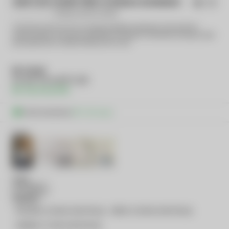
CINTO DE COURO FINO CLÁSSICO DOURADO
(0)
Seja o primeiro a avaliar
Cinto Clássico de Couro Fino, uma peça de elegância atemporal. Este cinto fino é
caracterizado por sua espessura delicada, com apenas 2 centímetros de largura, ideal
para proporcionar um toque refinado ao seu visual.
R$ 139,90
10x
R$ 15,28
R$ 132,91
via PIX!
Você economiza
R$ 7,00
via pix
DOURADO
Tamanho
PEQUENO (100CM COM FIVELA)
MÉDIO (105CM COM FIVELA)
GRANDE (110CM COM FIVELA)