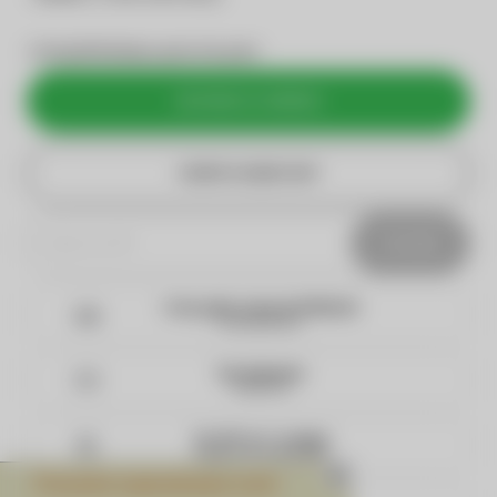
Faltam
R$ 900,00
para ganhar frete grátis!
ADICIONAR AO CARRINHO
Frete grátis acima de R$900,00
Para todo Brasil
Parcelamento
Em até 10x
5% OFF na 1ª compra
Cadastre-se na Newsletter
Presente especial para você