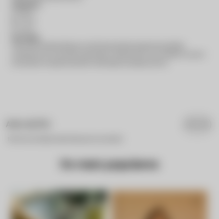
Tamanhos:
P
: 105 cm
M:
110 cm
G
: 115 cm
Descrição:
Este cinto é complementado por uma fivela dourada de excepcional qualidade,
juntamente com um passador igualmente em metal dourado. Esses detalhes luxuosos
acrescentam um toque de requinte e sofisticação a esta peça clássica.
AVALIAÇÕES
Nenhuma avaliação cadastrada para esse produto.
Os mais populares