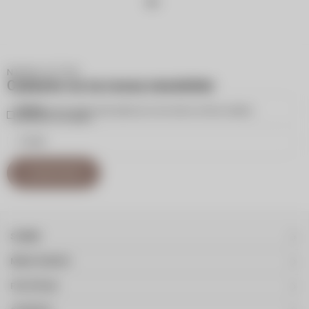
NEWSLETTER
Cadastre-se na nossa newsletter
Inscreva-se para receber atualizações por e-mail sobre as últimas coleções,
campanhas e novidades.
CADASTRAR
SOBRE
MEUS DADOS
POLÍTICAS