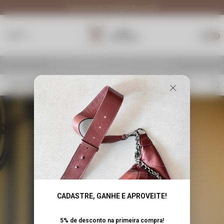
pagando no PIX
Frete Grátis para todo Brasil em com
0
R$ 900,00
Faltam
para ganhar frete grátis!
O que você procura?
CADASTRE, GANHE E APROVEITE!
5% de desconto na primeira compra!