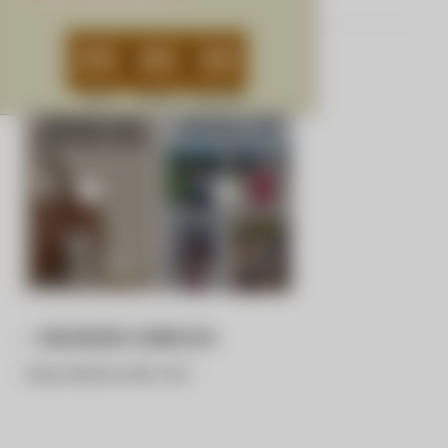
Pagando à vista no PIX!
05
45
30
Nosso cuidado com as suas peças
Horas
Minutos
Segundos
DESCRIÇÃO COMPLETA
00064
Código identificador (SKU):