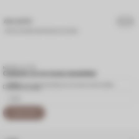
AVALIAÇÕES
Nenhuma avaliação cadastrada para esse produto.
NEWSLETTER
Cadastre-se na nossa newsletter
Inscreva-se para receber atualizações por e-mail sobre as últimas coleções,
campanhas e novidades.
CADASTRAR