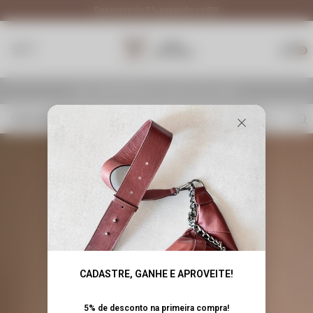
PIX
Frete Grátis para todo Brasil em compras acima d
0
R$ 900,00
Faltam
para ganhar frete grátis!
O que você procura?
CADASTRE, GANHE E APROVEITE!
5% de desconto na primeira compra!