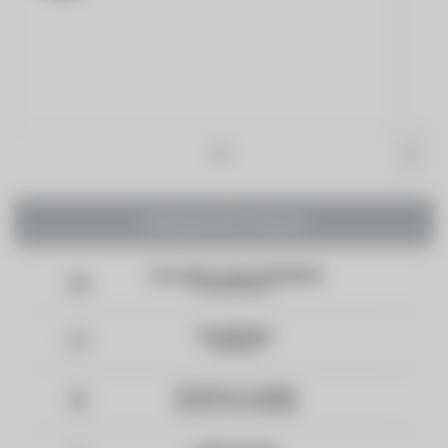
Adicionar Kit à Sacola
Frete grátis acima de R$900,00
Para todo Brasil
Parcelamento
Em até 10x
5% OFF na 1ª compra
Cadastre-se na Newsletter