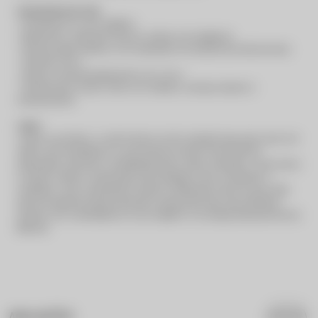
Características do cinto:
• Produzido em couro legítimo.
• Modelo fino, ideal para marcar a cintura com elegância.
• Fivela dourada clássica, com inspiração em tendências internacionais.
• Tamanho único.
• Fivela com aproximadamente 4 cm x 2 cm.
• Perfeito para compor looks com vestidos, camisas, blazers e
sobreposições.
Juntos
Juntos, a pochete e o cinto formam um kit completo para quem quer unir
estilo e funcionalidade em uma mesma escolha. A pochete traz
praticidade, presença e versatilidade para a rotina, enquanto o cinto marca
a cintura e deixa a composição mais elegante e bem construída. O
resultado é uma combinação moderna, sofisticada e fácil de usar, ideal
para acompanhar desde produções casuais até looks mais refinados,
sempre com a identidade do couro legítimo e do design atemporal da Vivi
Macedo.
AVALIAÇÕES